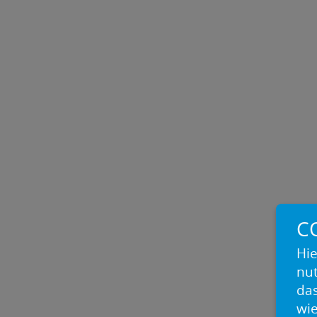
C
Hie
nu
das
wie