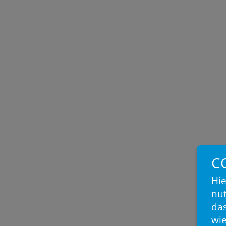
C
Hie
nu
das
wie