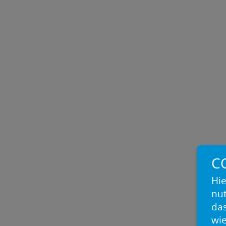
C
Hie
nu
das
wie