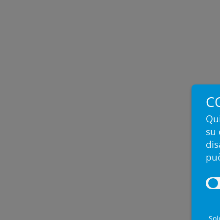
C
Qui
su 
dis
può
Sol